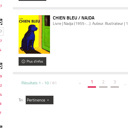
7
CHIEN BLEU / NAJDA
Livre | Nadja (1955-....). Auteur. Illustrateur |
7
4
Plus d'infos
9
1
2
3
Résultats
1
-
10
/ 81
...
2
4
Pertinence
Tri :
8
7