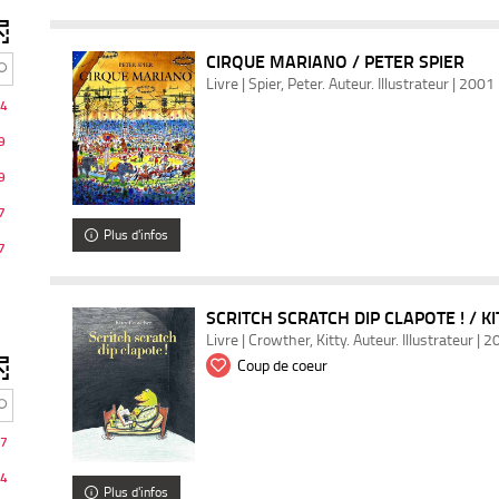
CIRQUE MARIANO / PETER SPIER
Livre | Spier, Peter. Auteur. Illustrateur | 2001
4
9
9
7
Plus d'infos
7
SCRITCH SCRATCH DIP CLAPOTE ! / K
Livre | Crowther, Kitty. Auteur. Illustrateur | 
Coup de coeur
7
4
Plus d'infos