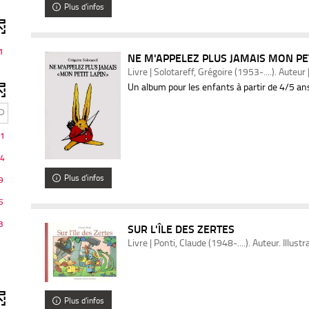
Plus d'infos
1
NE M'APPELEZ PLUS JAMAIS MON PETI
Livre | Solotareff, Grégoire (1953-....). Auteur
Un album pour les enfants à partir de 4/5 an
1
4
Plus d'infos
9
5
3
SUR L'ÎLE DES ZERTES
Livre | Ponti, Claude (1948-....). Auteur. Illust
Plus d'infos