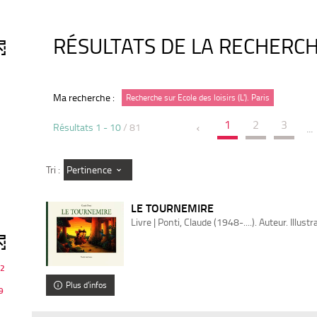
RÉSULTATS DE LA RECHERC
Ma recherche :
Recherche sur Ecole des loisirs (L'). Paris
1
2
3
Résultats
1
-
10
/ 81
...
Pertinence
Tri :
LE TOURNEMIRE
Livre | Ponti, Claude (1948-....). Auteur. Illust
2
Plus d'infos
9