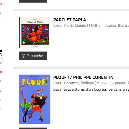
3
7
PARCI ET PARLA
5
Livre | Ponti, Claude (1948-....). Auteur. Illust
Plus d'infos
0
PLOUF ! / PHILIPPE CORENTIN
4
Livre | Corentin, Philippe (1936-....) - pseud.. 
Les mésaventures d'un loup tombé dans un p
4
3
3