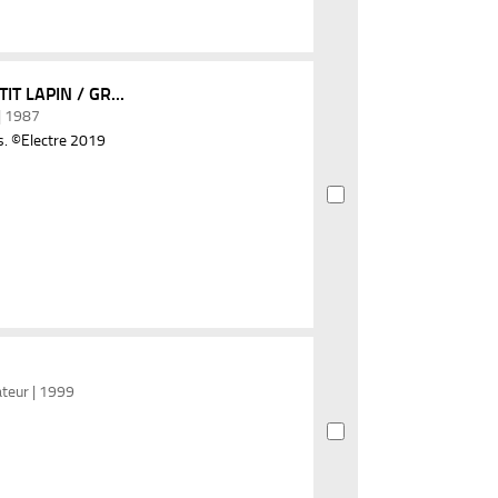
T LAPIN / GR...
 | 1987
s. ©Electre 2019
rateur | 1999