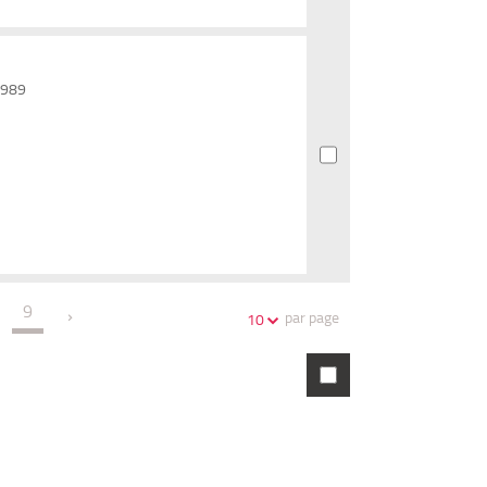
 1989
9
par page
10