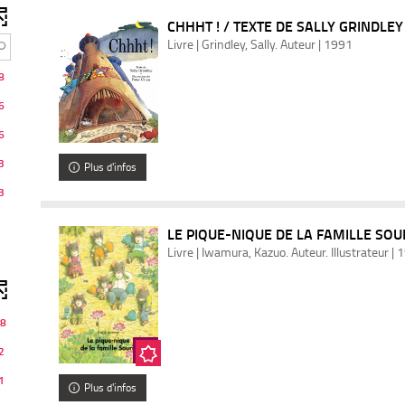
CHHHT ! / TEXTE DE SALLY GRINDLEY
Livre | Grindley, Sally. Auteur | 1991
8
6
6
3
Plus d'infos
3
LE PIQUE-NIQUE DE LA FAMILLE SOU
Livre | Iwamura, Kazuo. Auteur. Illustrateur |
8
2
1
Plus d'infos