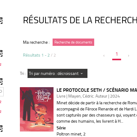
RÉSULTATS DE LA RECHERC
Ma recherche :
Recherche de documents
1
Résultats
1
-
2
/ 2
2
Tri par numéro : décroissant
Tri :
LE PROTOCOLE SETH / SCÉNARIO M
Livre | Mayen, Cédric. Auteur | 2024
2
Minet décide de partir à la recherche de Rom
accompagné de Féroce Renarde et de Hardi La
2
sont capturés par des chasseurs qui, voyant q
comme des humains, les livrent à H...
Série
Poltron minet
, 2