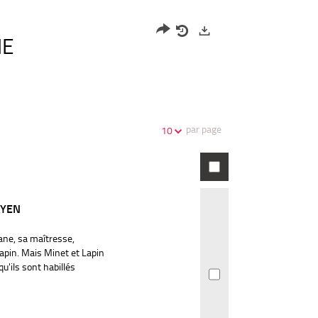
HE
Partager
Historique
Exports
l'URL
de
de
vos
la
recherches
recherche
par page
10
AYEN
ane, sa maîtresse,
pin. Mais Minet et Lapin
u'ils sont habillés