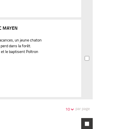
IC MAYEN
acances, un jeune chaton
perd dans la forêt.
t et le baptisent Poltron
par page
10