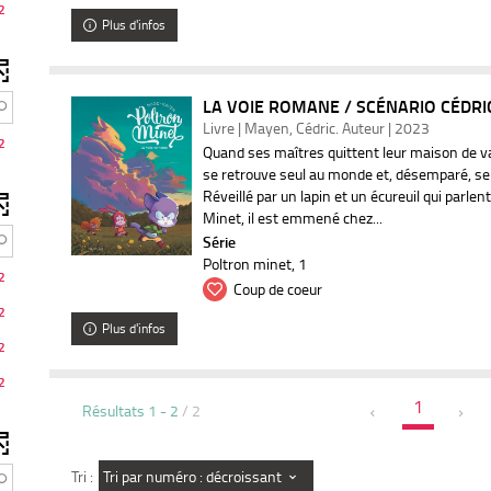
2
Plus d'infos
LA VOIE ROMANE / SCÉNARIO CÉDR
Livre | Mayen, Cédric. Auteur | 2023
2
Quand ses maîtres quittent leur maison de v
se retrouve seul au monde et, désemparé, se 
Réveillé par un lapin et un écureuil qui parlen
Minet, il est emmené chez...
Série
Poltron minet
, 1
2
Coup de coeur
2
Plus d'infos
2
2
1
Résultats
1
-
2
/ 2
Tri par numéro : décroissant
Tri :