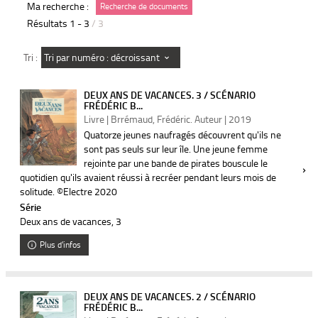
Ma recherche :
Recherche de documents
Résultats
1
-
3
/ 3
Tri par numéro : décroissant
Tri :
DEUX ANS DE VACANCES. 3 / SCÉNARIO
FRÉDÉRIC B...
Livre | Brrémaud, Frédéric. Auteur | 2019
Quatorze jeunes naufragés découvrent qu'ils ne
sont pas seuls sur leur île. Une jeune femme
rejointe par une bande de pirates bouscule le
quotidien qu'ils avaient réussi à recréer pendant leurs mois de
solitude. ©Electre 2020
Série
Deux ans de vacances
, 3
Plus d'infos
DEUX ANS DE VACANCES. 2 / SCÉNARIO
FRÉDÉRIC B...