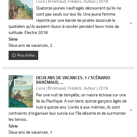
Livre | Brrémaud, Frédéric. Auteur | 2018
Quatorze jeunes naufragés découvrent qu'ils ne
sont pas seuls sur leur île. Une jeune femme
rejointe par une bande de pirates bouscule le
quotidien qu'ils avaient réussi à recréer pendant leurs mois de
solitude. ­Electre 2018
Série
Deux ans de vacances
, 2
Plus d'infos
DEUX ANS DE VACANCES. 1 / SCÉNARIO
BRRÉMAUD, ...
Livre | Brrémaud, Frédéric. Auteur | 2018
Par une nuit de tempête, un navire échoue sur une
île du Pacifique. A son bord, quinze garçons âgés de
huit à quinze ans. Livrés à eux-mêmes, ils sont
contraints d'organiser leur survie sur l'île déserte et de surmonter
les tensio...
Série
Deux ans de vacances
, 1