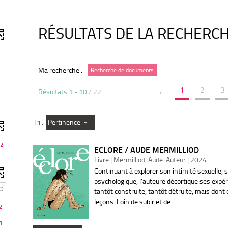
RÉSULTATS DE LA RECHERC
Ma recherche :
Recherche de documents
1
2
3
Résultats
1
-
10
/ 22
Pertinence
Tri :
2
ECLORE / AUDE MERMILLIOD
Livre | Mermilliod, Aude. Auteur | 2024
Continuant à explorer son intimité sexuelle, 
psychologique, l'auteure décortique ses expér
tantôt construite, tantôt détruite, mais dont e
leçons. Loin de subir et de...
2
1