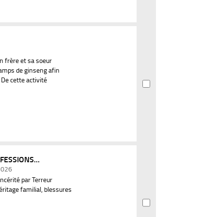
 frère et sa soeur
hamps de ginseng afin
 De cette activité
NFESSIONS...
 2026
incérité par Terreur
éritage familial, blessures