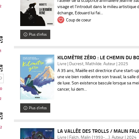
l'atelier de la sculptrice animalière Jeanne Sa
visage et l'introduit dans le milieu artistiqu
2
échange, Edouard lui fai...
Coup de coeur
Plus d'infos
1
KILOMÈTRE ZÉRO : LE CHEMIN DU BO
Livre | Ducrest, Mathilde. Auteur | 2025
A 35 ans, Maëlle est directrice d'une start-u
une vie bien rodée entre son travail, la salle 
de luxe. Son existence bascule lorsque sa mei
0
cancer, lui dem...
2
Plus d'infos
2
LA VALLÉE DES TROLLS / MALIN FAL
Livre | Falch, Malin (1993-....). Auteur | 2024