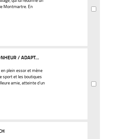
uvage, qui lui redonne un
e de Montmartre. En
NHEUR / ADAPT...
p en plein essor et mène
de sport et les boutiques
lleure amie, atteinte d'un
CH