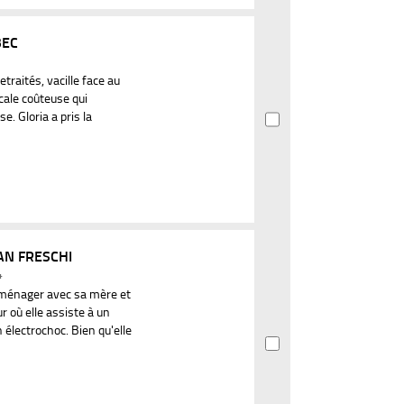
BEC
etraités, vacille face au
ale coûteuse qui
e. Gloria a pris la
AN FRESCHI
4
mménager avec sa mère et
 où elle assiste à un
 électrochoc. Bien qu'elle