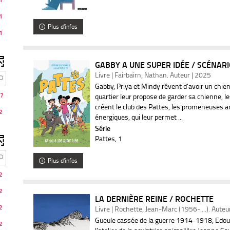
1
Plus d'infos
1
ats
r
GABBY A UNE SUPER IDÉE / SCÉNARI
Livre | Fairbairn, Nathan. Auteur | 2025
r
Gabby, Priya et Mindy rêvent d'avoir un chie
7
quartier leur propose de garder sa chienne, les
créent le club des Pattes, les promeneuses a
2
énergiques, qui leur permet ...
Série
rche
Pattes
, 1
Plus d'infos
2
atiquement
2
LA DERNIÈRE REINE / ROCHETTE
2
Livre | Rochette, Jean-Marc (1956-....). Auteu
Gueule cassée de la guerre 1914-1918, Edou
2