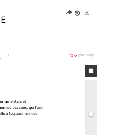
HE
Partager
Historique
Exports
l'URL
de
de
vos
la
recherches
recherche
par page
10
sentimentale et
iences passées, qui l'ont
lle a toujours tiré des