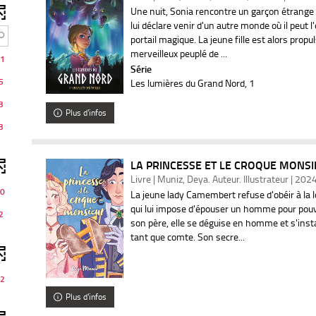
Une nuit, Sonia rencontre un garçon étrange qu
lui déclare venir d'un autre monde où il peut
portail magique. La jeune fille est alors prop
merveilleux peuplé de ...
1
Série
5
Les lumières du Grand Nord
, 1
3
Plus d'infos
3
LA PRINCESSE ET LE CROQUE MONSIE
Livre | Muniz, Deya. Auteur. Illustrateur | 202
0
La jeune lady Camembert refuse d'obéir à la
qui lui impose d'épouser un homme pour pouvo
2
son père, elle se déguise en homme et s'insta
tant que comte. Son secre...
2
Plus d'infos