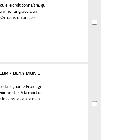
'elle croit connaître, qui
 l'emmener grâce à un
ulsée dans un univers
UR / DEYA MUN...
4
 loi du royaume Fromage
ir hériter. A la mort de
lle dans la capitale en