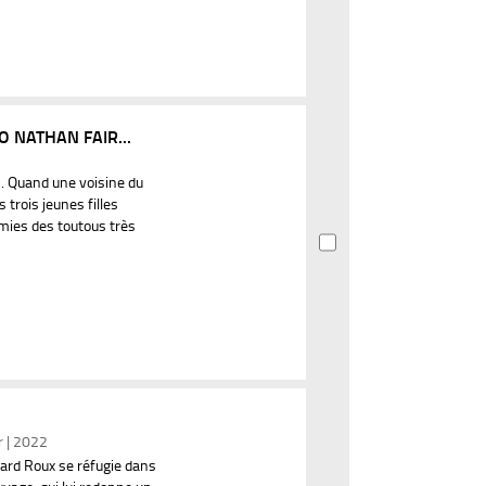
O NATHAN FAIR...
n. Quand une voisine du
 trois jeunes filles
mies des toutous très
r | 2022
ard Roux se réfugie dans