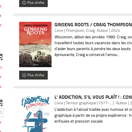
Plus d'infos
1
1
GINSENG ROOTS / CRAIG THOMPSON
1
Livre | Thompson, Craig. Auteur | 2024
Wisconsin, début des années 1980. Craig, son
travaillent toutes leurs vacances dans les c
d'aider leurs parents à joindre les deux bouts.
éprouvante, Craig a conservé l'amou...
1
Plus d'infos
7
4
L' ADDICTION, S'IL VOUS PLAÎT ! : CO
Livre | Terreur graphique (1977-....). Auteur |
L'addiction à l'alcool traitée avec humour et s
graphique à partir de sa propre expérience : h
enfouies et pression sociale.
1
1