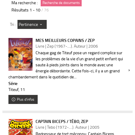
Ma recherche :
Recherche de documents
Résultats
1
-
10
/ 76
Pertinence
Tri :
MES MEILLEURS COPAINS / ZEP
Livre | Zep (1967-....). Auteur | 2006
Chaque gag de Titeuf pose un regard complice sur
les problèmes de la vie d'un grand petit enfant qui
saute à pieds joints dans le monde avec une
énergie débordante. Cette fois-ci, il y a un grand
chambardement dans le quotidien de...
Série
Titeuf
, 11
Plus d'infos
CAPTAIN BICEPS / TÉBO, ZEP
Livre | Tebo (1972-....). Auteur | 2005
Redresseur de tort méconnu, Captain Biceps