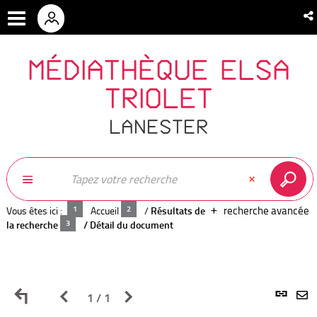
MÉDIATHÈQUE ELSA
TRIOLET
LANESTER
recherche avancée
Vous êtes ici :
Accueil
/
Résultats de
la recherche
/
Détail du document
Retour
Page
Page
L
1 / 1