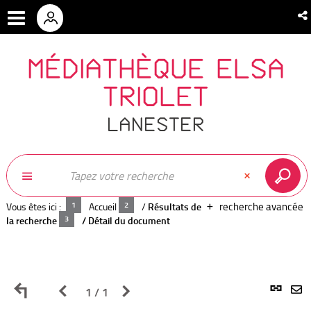
MÉDIATHÈQUE ELSA
TRIOLET
LANESTER
recherche avancée
Vous êtes ici :
Accueil
/
Résultats de
la recherche
/
Détail du document
Retour
Page
Page
L
1 / 1