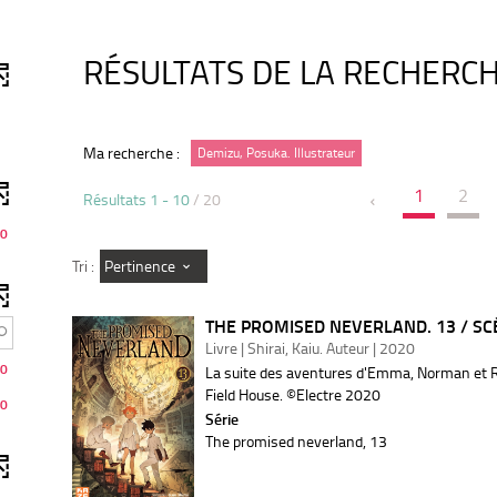
RÉSULTATS DE LA RECHERC
Ma recherche :
Demizu, Posuka. Illustrateur
1
2
Résultats
1
-
10
/ 20
0
Pertinence
Tri :
THE PROMISED NEVERLAND. 13 / SCÉ
Livre | Shirai, Kaiu. Auteur | 2020
0
La suite des aventures d'Emma, Norman et Ra
Field House. ©Electre 2020
0
Série
The promised neverland
, 13