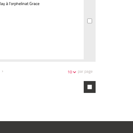
y à l'orphelinat Grace
par page
10