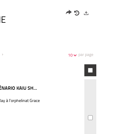
HE
Partager
Historique
Exports
l'URL
de
de
vos
la
recherches
recherche
par page
10
NARIO KAIU SH...
y à l'orphelinat Grace