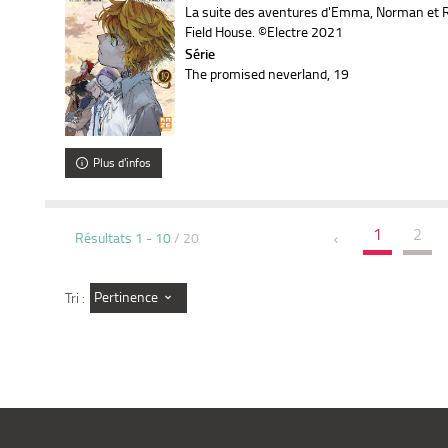
La suite des aventures d'Emma, Norman et Ra
Field House. ©Electre 2021
Série
The promised neverland
, 19
Plus d'infos
1
2
Résultats
1
-
10
/ 20
Pertinence
Tri :