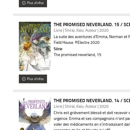
Plus d'infos
THE PROMISED NEVERLAND. 15 / SCÉ
Livre | Shirai, Kaiu. Auteur | 2020
La suite des aventures d'Emma, Norman et Ra
Field House. ©Electre 2020
Série
The promised neverland
, 15
Plus d'infos
THE PROMISED NEVERLAND. 14 / SCÉ
Livre | Shirai, Kaiu. Auteur | 2020
Chris est grièvement blessé et doit recevoir 
urgence. Emma et ses compagnons n'ont pas 
voler des médicaments en s'introduisant dans
rencontre de Jin et Hayato qui affi...