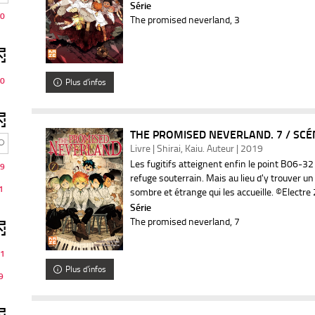
Série
0
The promised neverland
, 3
0
Plus d'infos
THE PROMISED NEVERLAND. 7 / SCÉNA
Livre | Shirai, Kaiu. Auteur | 2019
Les fugitifs atteignent enfin le point B06-32
9
refuge souterrain. Mais au lieu d'y trouver un
1
sombre et étrange qui les accueille. ©Electre
Série
The promised neverland
, 7
1
Plus d'infos
9