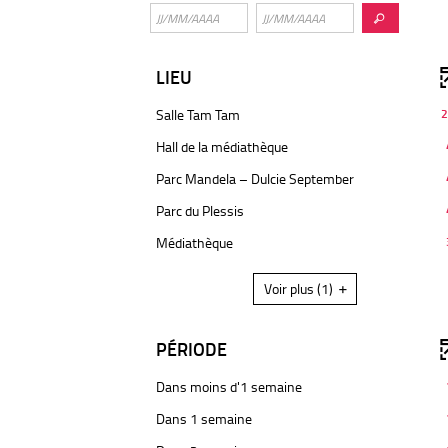
LIEU
-
Salle Tam Tam
2
29
-
Hall de la médiathèque
résultats
4
-
-
Parc Mandela – Dulcie September
résultats
cliquer
4
-
-
Parc du Plessis
pour
résultats
cliquer
4
ajouter
-
-
Médiathèque
pour
résultats
le
cliquer
3
ajouter
-
filtre
pour
résultats
le
Voir plus
(1)
cliquer
-
ajouter
-
filtre
pour
la
le
cliquer
-
ajouter
recherche
filtre
pour
PÉRIODE
la
le
est
-
ajouter
recherche
filtre
mise
la
le
est
-
Dans moins d'1 semaine
-
à
recherche
filtre
mise
1
la
jour
-
est
Dans 1 semaine
-
à
résultats
recherche
automatiquement
1
mise
la
jour
-