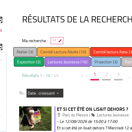
RÉSULTATS DE LA RECHERC
5
Ma recherche :
*:*
-
-
Atelier
(3)
Comité Lecture Adulte
(10)
Comité lecture Ados
(3
3
10
-
-
-
Exposition
(3)
Lectures Jeunesse
(16)
Projection
(3)
Remi
résultats
résultats
3
16
3
-
-
résultats
résultats
résultat
1
2
3
cliquer
cliquer
Résultats
1
-
10
/ 45
...
-
-
-
pour
pour
cliquer
cliquer
cliquer
ajouter
ajouter
pour
pour
pour
le
le
Date : croissant
Tri :
6
ajouter
ajouter
ajouter
filtre
filtre
le
le
le
-
-
3
ET SI CET ÉTÉ ON LISAIT DEHORS ?
filtre
filtre
filtre
la
la
-
Localisation
-
Catégorie
-
Parc du Plessis
|
Lectures Jeunesse
0
recherche
recherche
la
la
la
- Le 12/08/2026
de 15:00 à 17:00
est
est
recherche
recherche
recherc
Et si cet été on lisait dehors ? Mercredi 12 
mise
mise