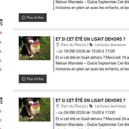
est
est
est
Nelson Mandela – Dulcie September Cet été
à
à
mise
mise
mise
histoires en plein air avec les enfants, et bou
jour
jour
à
à
à
automatiquement
automatiquement
jour
jour
jour
Plus d'infos
automatiquement
automatiquement
automat
9
ET SI CET ÉTÉ ON LISAIT DEHORS ?
4
Localisation
Catégorie
Parc du Plessis
|
Lectures Jeunesse
- Le 19/08/2026
de 15:00 à 17:00
4
Et si cet été on lisait dehors ? Mercredi 19 
4
Nelson Mandela – Dulcie September Cet été
histoires en plein air avec les enfants, et bou
3
Plus d'infos
ET SI CET ÉTÉ ON LISAIT DEHORS ?
Localisation
Catégorie
Parc du Plessis
|
Lectures Jeunesse
1
- Le 26/08/2026
de 15:00 à 17:00
Et si cet été on lisait dehors ? Mercredi 26 
1
Nelson Mandela – Dulcie September Cet été