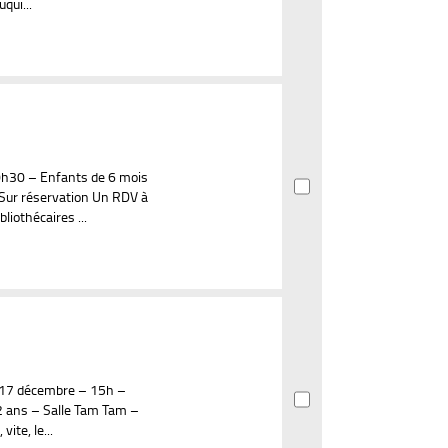
qui...
h30 – Enfants de 6 mois
 Sur réservation Un RDV à
liothécaires ...
i 17 décembre – 15h –
 2 ans – Salle Tam Tam –
vite, le...