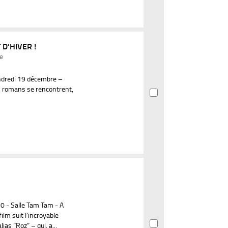
 D’HIVER !
te
Vendredi 19 décembre –
s romans se rencontrent,
 - Salle Tam Tam - A
ilm suit l’incroyable
as “Roz” – qui, a...