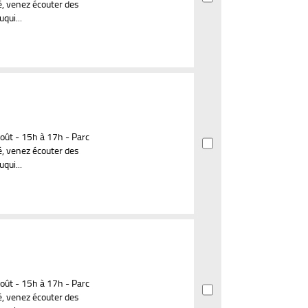
est
est
, venez écouter des
à
à
à
à
mise
mise
qui...
jour
jour
jour
jour
à
à
automatiquement
automatiquement
automatiquement
automatiquement
jour
jour
iquement
automatiquement
automatiquement
août - 15h à 17h - Parc
, venez écouter des
qui...
août - 15h à 17h - Parc
, venez écouter des