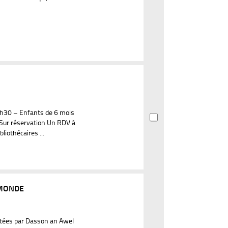
h30 – Enfants de 6 mois
 Sur réservation Un RDV à
liothécaires ...
MONDE
tées par Dasson an Awel