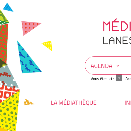
Aller
Aller
Aller
au
au
à
menu
contenu
la
recherche
MÉD
LANE
AGENDA
Vous êtes ici :
Acc
LA MÉDIATHÈQUE
IN