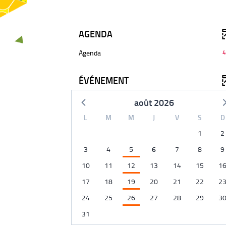
AGENDA
-
Agenda
4
45
résultats
ÉVÉNEMENT
-
cliquer
août 2026
pour
ajouter
L
M
M
J
V
S
D
le
filtre
1
2
-
3
4
5
6
7
8
9
la
recherche
10
11
12
13
14
15
1
est
17
18
19
20
21
22
2
mise
à
24
25
26
27
28
29
3
jour
31
automatiquement