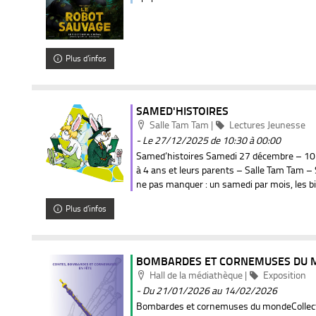
Plus d'infos
SAMED'HISTOIRES
Localisation
Catégorie
Salle Tam Tam
|
Lectures Jeunesse
- Le 27/12/2025
de 10:30 à 00:00
Samed’histoires Samedi 27 décembre – 10
à 4 ans et leurs parents – Salle Tam Tam –
ne pas manquer : un samedi par mois, les bib
Plus d'infos
BOMBARDES ET CORNEMUSES DU 
Localisation
Catégorie
Hall de la médiathèque
|
Exposition
- Du 21/01/2026 au 14/02/2026
Bombardes et cornemuses du mondeCollec