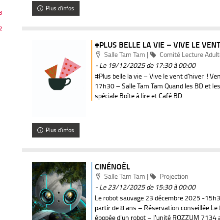
Plus d'infos
3
2
#PLUS BELLE LA VIE – VIVE LE VENT
Localisation
Catégorie
Salle Tam Tam
|
Comité Lecture Adul
- Le 19/12/2025
de 17:30 à 00:00
#Plus belle la vie – Vive le vent d’hiver ! 
17h30 – Salle Tam Tam Quand les BD et le
spéciale Boîte à lire et Café BD.
Plus d'infos
CINÉNOËL
Localisation
Catégorie
Salle Tam Tam
|
Projection
- Le 23/12/2025
de 15:30 à 00:00
Le robot sauvage 23 décembre 2025 -15h30
partir de 8 ans – Réservation conseillée Le f
épopée d'un robot – l'unité ROZZUM 7134 ali