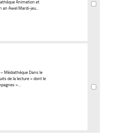
diathèque Animation et
n an Awel.Mardi-jeu...
9h – Médiathèque Dans le
its de la lecture » dont le
mpagnes »...