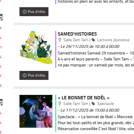
1
histoires en plein air avec les enfants, et bou
Plus d'infos
nt
3
SAMED'HISTOIRES
4
Localisation
Catégorie
Salle Tam Tam
|
Lectures Jeunesse
- Le 29/11/2025
de 10:30 à 00:00
1
Samed’histoires Samedi 29 novembre – 10
4
à 4 ans et leurs parents – Salle Tam Tam –
ne pas manquer : un samedi par mois, les bib
4
Plus d'infos
7
3
« LE BONNET DE NOËL »
Localisation
Catégorie
Salle Tam Tam
|
Spectacle
- Le 17/12/2025
de 15:00 à 00:00
4
Spectacle - « Le bonnet de Noël » Mercred
Pour les tout-petits et les plus grands, dès
4
Réservation conseillée C’est Noël ! Vite, vite, 
3