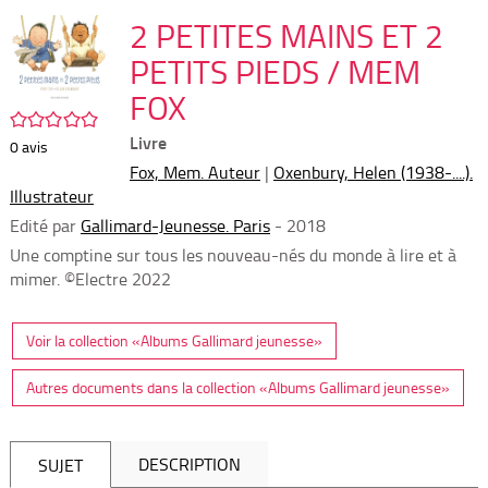
per
En
(Nou
2 PETITES MAINS ET 2
par
fenê
mai
PETITS PIEDS / MEM
FOX
/5
Livre
0
avis
Fox, Mem. Auteur
|
Oxenbury, Helen (1938-....).
Illustrateur
Edité par
Gallimard-Jeunesse. Paris
- 2018
Une comptine sur tous les nouveau-nés du monde à lire et à
mimer. ©Electre 2022
Voir la collection «Albums Gallimard jeunesse»
Autres documents dans la collection «Albums Gallimard jeunesse»
DESCRIPTION
SUJET