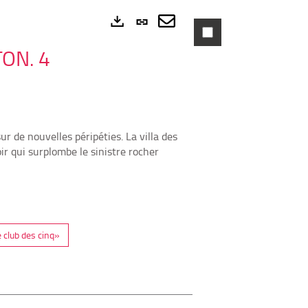
Lien
permanent
Envoyer
Exports
TON. 4
(Nouvelle
par
fenêtre)
mail
r de nouvelles péripéties. La villa des
r qui surplombe le sinistre rocher
 club des cinq»