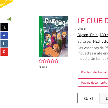
LE CLUB 
Partager
Livre
sur
Partager
Blyton, Enid (189
twitter
sur
(Nouvelle
Edité par
Hachette
Partager
facebook
fenêtre)
sur
Les vacances de Pâ
(Nouvelle
Partager
tumblr
mouettes a été end
fenêtre)
sur
(Nouvelle
maudit. Un fameux 
pinterest
/5
fenêtre)
(Nouvelle
0
avis
fenêtre)
Voir la collection 
Autres documents d
D
SUJET