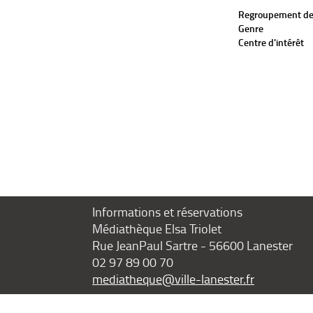
Regroupement de
Genre
Centre d'intérêt
Informations et réservations
Médiathèque Elsa Triolet
Rue JeanPaul Sartre - 56600 Lanester
02 97 89 00 70
mediatheque@ville-lanester.fr