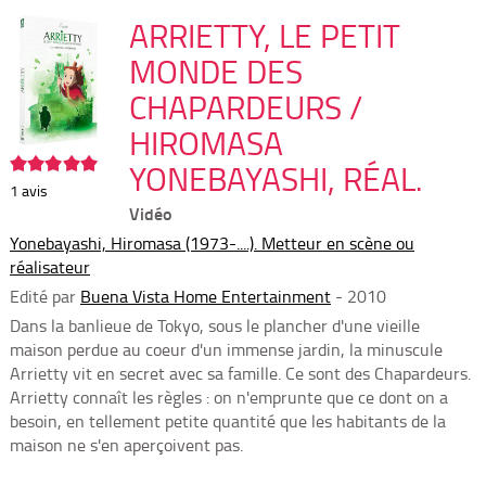
per
En
(Nou
ARRIETTY, LE PETIT
par
fenê
mai
MONDE DES
CHAPARDEURS /
HIROMASA
5/5
YONEBAYASHI, RÉAL.
1
avis
Vidéo
Yonebayashi, Hiromasa (1973-....). Metteur en scène ou
réalisateur
Edité par
Buena Vista Home Entertainment
- 2010
Dans la banlieue de Tokyo, sous le plancher d'une vieille
maison perdue au coeur d'un immense jardin, la minuscule
Arrietty vit en secret avec sa famille. Ce sont des Chapardeurs.
Arrietty connaît les règles : on n'emprunte que ce dont on a
besoin, en tellement petite quantité que les habitants de la
maison ne s'en aperçoivent pas.