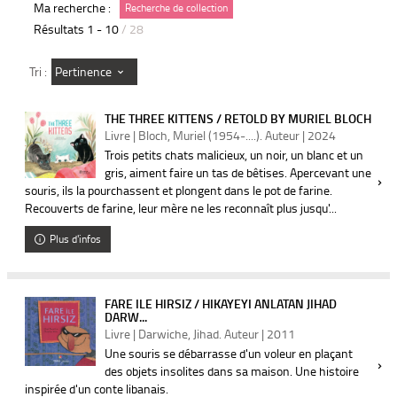
Ma recherche :
Recherche de collection
Résultats
1
-
10
/ 28
Pertinence
Tri :
THE THREE KITTENS / RETOLD BY MURIEL BLOCH
Livre | Bloch, Muriel (1954-....). Auteur | 2024
Trois petits chats malicieux, un noir, un blanc et un
gris, aiment faire un tas de bêtises. Apercevant une
souris, ils la pourchassent et plongent dans le pot de farine.
Recouverts de farine, leur mère ne les reconnaît plus jusqu'...
Plus d'infos
FARE ILE HIRSIZ / HIKAYEYI ANLATAN JIHAD
DARW...
Livre | Darwiche, Jihad. Auteur | 2011
Une souris se débarrasse d'un voleur en plaçant
des objets insolites dans sa maison. Une histoire
inspirée d'un conte libanais.