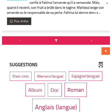
confie à Fatima l'amande qu'il a ramassée. Mais,
quand il revient, son fruit a brûlé dans le tagine. Mahboul exige son
amande ou le responsable de sa perte. Fatima lui donne donc s...
Plus d'infos
SUGGESTIONS
-
-
-
Espagnol (langue)
Etats-Unis
Allemand (langue)
1
1
2
r
r
r
é
é
é
-
Roman
-
-
Album
Doc
s
s
s
u
u
u
8
9
1
l
l
l
t
t
t
r
a
r
a
-
Anglais (langue)
0
a
t
t
t
é
s
s