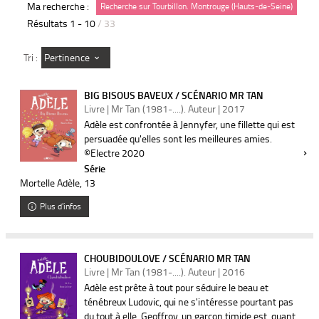
Ma recherche :
Recherche sur Tourbillon. Montrouge (Hauts-de-Seine)
Résultats
1
-
10
/ 33
Pertinence
Tri :
BIG BISOUS BAVEUX / SCÉNARIO MR TAN
Livre | Mr Tan (1981-....). Auteur | 2017
Adèle est confrontée à Jennyfer, une fillette qui est
persuadée qu'elles sont les meilleures amies.
©Electre 2020
Série
Mortelle Adèle
, 13
Plus d'infos
CHOUBIDOULOVE / SCÉNARIO MR TAN
Livre | Mr Tan (1981-....). Auteur | 2016
Adèle est prête à tout pour séduire le beau et
ténébreux Ludovic, qui ne s'intéresse pourtant pas
du tout à elle. Geoffroy, un garçon timide est, quant