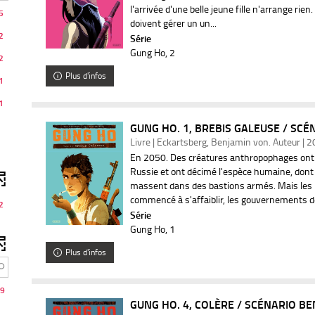
l'arrivée d'une belle jeune fille n'arrange rien
5
doivent gérer un un...
matiquement
2
Série
Gung Ho
, 2
2
Plus d'infos
1
1
GUNG HO. 1, BREBIS GALEUSE / SCÉN
Livre | Eckartsberg, Benjamin von. Auteur | 
En 2050. Des créatures anthropophages ont s
Russie et ont décimé l'espèce humaine, dont 
massent dans des bastions armés. Mais les 
commencé à s'affaiblir, les gouvernements dé
2
Série
Gung Ho
, 1
Plus d'infos
9
GUNG HO. 4, COLÈRE / SCÉNARIO BE