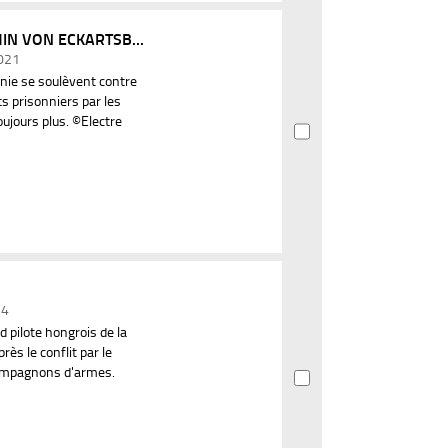
N VON ECKARTSB...
2021
onie se soulèvent contre
ts prisonniers par les
oujours plus. ©Electre
24
d pilote hongrois de la
ès le conflit par le
compagnons d'armes.