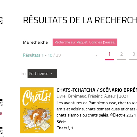
RÉSULTATS DE LA RECHERC
Ma recherche :
Recherche sur Paquet. Conches (Suisse)
1
2
3
Résultats
1
-
10
/ 29
Pertinence
Tri :
CHATS-TCHATCHA / SCÉNARIO BRR
Livre | Brrémaud, Frédéric. Auteur | 2021
Les aventures de Pamplemousse, chat roux et 
amis et voisins, chats domestiques et chats 
9
chats siamois ou chats pelés. ©Electre 2021
Série
Chats !
, 1