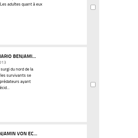
. Les adultes quant à eux
ARIO BENJAMI...
2013
urgi du nord de la
les survivants se
prédateurs ayant
cid...
NJAMIN VON EC...