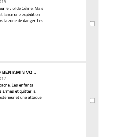
2019
r le viol de Céline. Mais
 et lance une expédition
ns la zone de danger. Les
 BENJAMIN VO...
2017
Apache. Les enfants
 armes et quitter la
extérieur et une attaque