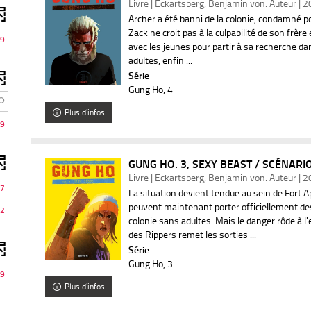
Livre | Eckartsberg, Benjamin von. Auteur | 
Archer a été banni de la colonie, condamné pou
Zack ne croit pas à la culpabilité de son frère
9
avec les jeunes pour partir à sa recherche da
adultes, enfin ...
Série
Gung Ho
, 4
Plus d'infos
9
GUNG HO. 3, SEXY BEAST / SCÉNARIO
Livre | Eckartsberg, Benjamin von. Auteur | 
7
La situation devient tendue au sein de Fort 
peuvent maintenant porter officiellement des
2
colonie sans adultes. Mais le danger rôde à l'
des Rippers remet les sorties ...
Série
Gung Ho
, 3
9
Plus d'infos