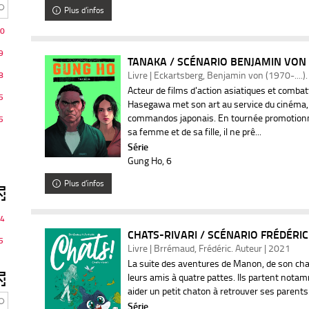
Plus d'infos
0
9
TANAKA / SCÉNARIO BENJAMIN VON
Livre | Eckartsberg, Benjamin von (1970-....)
8
Acteur de films d'action asiatiques et combat
5
Hasegawa met son art au service du cinéma
commandos japonais. En tournée promotionnel
5
sa femme et de sa fille, il ne prê...
Série
Gung Ho
, 6
Plus d'infos
4
CHATS-RIVARI / SCÉNARIO FRÉDÉR
5
Livre | Brrémaud, Frédéric. Auteur | 2021
La suite des aventures de Manon, de son ch
leurs amis à quatre pattes. Ils partent not
aider un petit chaton à retrouver ses parent
Série