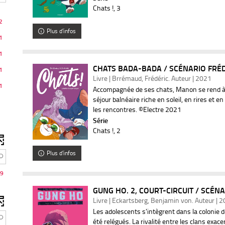
Chats !
, 3
2
Plus d'infos
1
1
CHATS BADA-BADA / SCÉNARIO FRÉ
1
Livre | Brrémaud, Frédéric. Auteur | 2021
1
Accompagnée de ses chats, Manon se rend à
séjour balnéaire riche en soleil, en rires et en
tats
les rencontres. ©Electre 2021
Série
r
Chats !
, 2
er
Plus d'infos
9
GUNG HO. 2, COURT-CIRCUIT / SCÉNA
rche
Livre | Eckartsberg, Benjamin von. Auteur | 
Les adolescents s'intègrent dans la colonie d
été relégués. La rivalité entre les clans exac