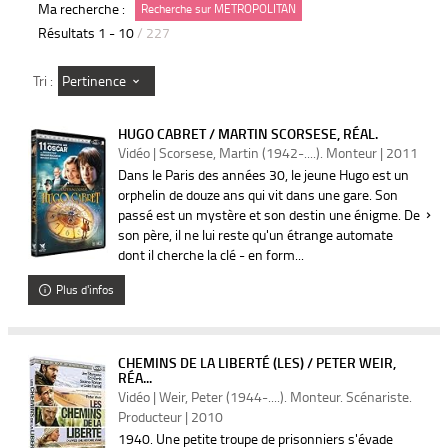
Ma recherche :
Recherche sur METROPOLITAN
Résultats
1
-
10
/ 227
Pertinence
Tri :
HUGO CABRET / MARTIN SCORSESE, RÉAL.
Vidéo | Scorsese, Martin (1942-....). Monteur | 2011
Dans le Paris des années 30, le jeune Hugo est un
orphelin de douze ans qui vit dans une gare. Son
passé est un mystère et son destin une énigme. De
son père, il ne lui reste qu'un étrange automate
dont il cherche la clé - en form...
Plus d'infos
CHEMINS DE LA LIBERTÉ (LES) / PETER WEIR,
RÉA...
Vidéo | Weir, Peter (1944-....). Monteur. Scénariste.
Producteur | 2010
1940. Une petite troupe de prisonniers s'évade