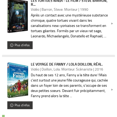
LES TORTUES NINJA - LE FILM / STEVE BARRON,
R...
Vidéo | Barron, Steve. Monteur | 1990
Après un contact avec une mystérieuse substance
chimique, quatre tortues vivant dans les
canalisations new-yorkaises se transforment en
tortues géantes. Formés par un vieux rat sage,
Leonardo, Michaelangelo, Donatello et Raphaël, ...
Plus d'infos
LE VOYAGE DE FANNY / LOLA DOILLON, RÉAL.
Vidéo | Doillon, Lola. Monteur. Scénariste | 2016
Du haut de ses 12 ans, Fanny a la tête dure ! Mais
c'est surtout une jeune fille courageuse qui, cachée
dans un foyer loin de ses parents, s'occupe de ses
deux petites soeurs. Devant fuir précipitamment,
Fanny prend alors la tête ...
Plus d'infos