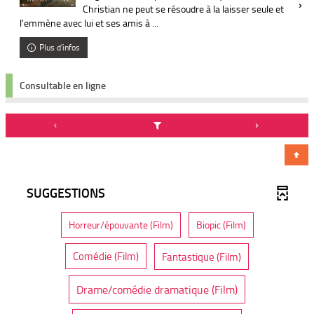
Christian ne peut se résoudre à la laisser seule et
l'emmène avec lui et ses amis à ...
Plus d'infos
Consultable en ligne
SUGGESTIONS
-
-
Horreur/épouvante (Film)
Biopic (Film)
1
1
4
6
r
r
-
-
Fantastique (Film)
Comédie (Film)
é
é
2
2
s
s
1
7
u
u
r
-
Drame/comédie dramatique (Film)
r
l
l
é
3
é
t
t
s
s
a
6
a