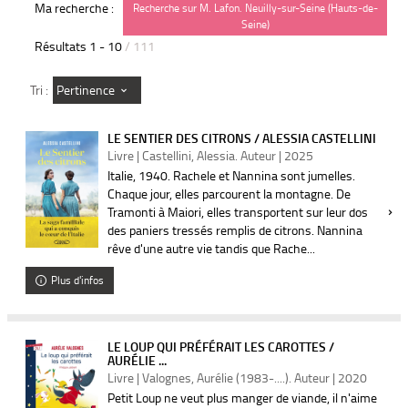
Ma recherche :
Recherche sur M. Lafon. Neuilly-sur-Seine (Hauts-de-
Seine)
Résultats
1
-
10
/ 111
Pertinence
Tri :
LE SENTIER DES CITRONS / ALESSIA CASTELLINI
Livre | Castellini, Alessia. Auteur | 2025
Italie, 1940. Rachele et Nannina sont jumelles.
Chaque jour, elles parcourent la montagne. De
Tramonti à Maiori, elles transportent sur leur dos
des paniers tressés remplis de citrons. Nannina
rêve d'une autre vie tandis que Rache...
Plus d'infos
LE LOUP QUI PRÉFÉRAIT LES CAROTTES /
AURÉLIE ...
Livre | Valognes, Aurélie (1983-....). Auteur | 2020
Petit Loup ne veut plus manger de viande, il n'aime