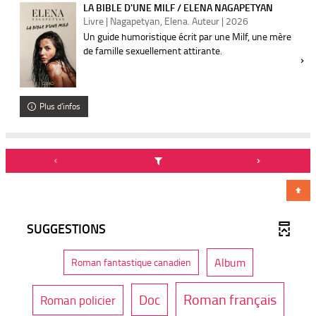
LA BIBLE D'UNE MILF / ELENA NAGAPETYAN
Livre | Nagapetyan, Elena. Auteur | 2026
Un guide humoristique écrit par une Milf, une mère
de famille sexuellement attirante.
Plus d'infos
SUGGESTIONS
-
-
Album
Roman fantastique canadien
8
1
r
1
é
-
-
Roman français
-
Doc
Roman policier
r
s
u
é
1