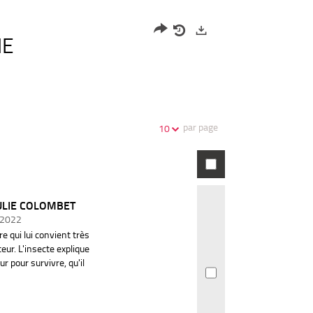
HE
Partager
Historique
Exports
l'URL
de
de
vos
la
recherches
recherche
par page
10
JULIE COLOMBET
| 2022
 qui lui convient très
ur. L'insecte explique
ur pour survivre, qu'il