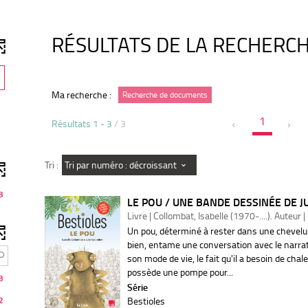
RÉSULTATS DE LA RECHERC
-
1
Ma recherche :
Recherche de documents
r
é
s
1
Résultats
1
-
3
/ 3
u
t
a
t
Tri par numéro : décroissant
Tri :
s
-
c
3
LE POU / UNE BANDE DESSINÉE DE 
Livre | Collombat, Isabelle (1970-....). Auteur 
q
u
Un pou, déterminé à rester dans une chevelure
e
bien, entame une conversation avec le narrate
r
son mode de vie, le fait qu'il a besoin de chale
p
o
possède une pompe pour...
u
3
Série
r
a
2
Bestioles