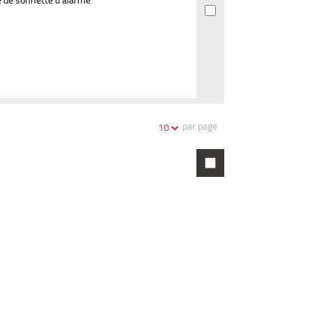
par page
10