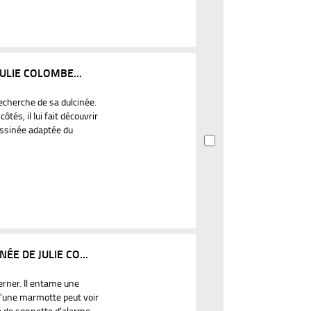
ULIE COLOMBE...
recherche de sa dulcinée.
tés, il lui fait découvrir
ssinée adaptée du
E DE JULIE CO...
rner. Il entame une
qu'une marmotte peut voir
ce de sonnette d'alarme