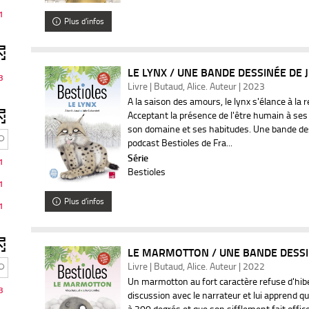
o
1
u
Plus d'infos
t
e
r
e
LE LYNX / UNE BANDE DESSINÉE DE J
f
3
Livre | Butaud, Alice. Auteur | 2023
A la saison des amours, le lynx s'élance à la 
t
Acceptant la présence de l'être humain à ses cô
r
e
son domaine et ses habitudes. Une bande de
-
podcast Bestioles de Fra...
a
Série
1
r
Bestioles
e
c
1
h
Plus d'infos
e
1
r
c
h
e
LE MARMOTTON / UNE BANDE DESSINÉ
e
s
Livre | Butaud, Alice. Auteur | 2022
t
m
Un marmotton au fort caractère refuse d'hibe
3
discussion avec le narrateur et lui apprend 
s
à 300 degrés et que son sifflement fait offi
e