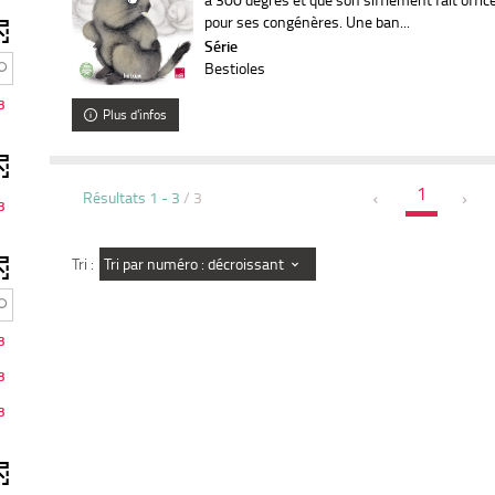
à
pour ses congénères. Une ban...
Série
o
u
Bestioles
r
a
3
u
Plus d'infos
t
o
m
a
t
1
Résultats
1
-
3
/ 3
3
q
u
e
m
Tri par numéro : décroissant
Tri :
e
n
t
3
3
3