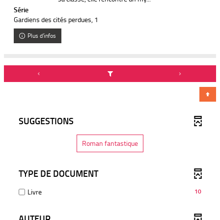
Série
Gardiens des cités perdues
, 1
Plus d'infos
SUGGESTIONS
-
Roman fantastique
8
r
é
s
TYPE DE DOCUMENT
u
l
t
-
Livre
10
a
10
t
résultats
s
AUTEUR
-