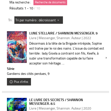
Ma recherche :
Recherche de documents
Résultats
1
-
10
/ 10
Tri par numéro : décroissant
Tri :
LUNE STELLAIRE / SHANNON MESSENGER. 9
Livre | Messenger, Shannon. Auteur | 2022
Désormais à la tête de la Brigade intrépide, Sophie
est trahie par le roi des nains. L'issue du combat est
terrible : lady Gisela a contraint son fils, Keefe, à
subir une transformation capable de lui faire
accepter son héritage. ...
Série
Gardiens des cités perdues
, 9
Plus d'infos
LE LIVRE DES SECRETS / SHANNON
MESSENGER. 8.5
Livre | Messenger, Shannon. Auteur | 2020