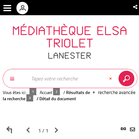
MÉDIATHÈQUE ELSA
TRIOLET
LANESTER
recherche avancée
Vous êtes ici :
Accueil
/
Résultats de
la recherche
/
Détail du document
Retour
Page
Page
L
1 / 1