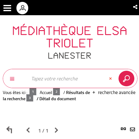
MÉDIATHÈQUE ELSA
TRIOLET
LANESTER
recherche avancée
Vous êtes ici :
Accueil
/
Résultats de
la recherche
/
Détail du document
Retour
Page
Page
L
1 / 1