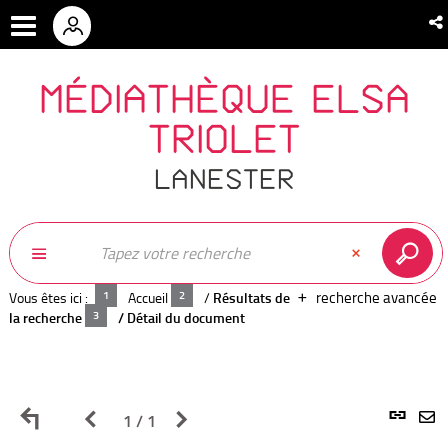
MÉDIATHÈQUE ELSA
TRIOLET
LANESTER
recherche avancée
Vous êtes ici :
Accueil
/
Résultats de
la recherche
/
Détail du document
Retour
Page
Page
L
1 / 1