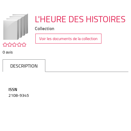
E
aux
précédente
suivante
p
p
L'HEURE DES HISTOIRES
résultats
des
des
(
Collection
m
de
résultats
résultats
f
Voir les documents de la collection
/5
0
avis
recherche
de
de
DESCRIPTION
recherche
recherche
ISSN
2108-9345