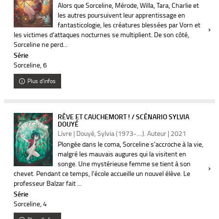
Alors que Sorceline, Mérode, Willa, Tara, Charlie et
les autres poursuivent leur apprentissage en
fantasticologie, les créatures blessées par Vorn et
les victimes d'attaques nocturnes se multiplient. De son côté,
Sorceline ne perd...
Série
Sorceline
, 6
Plus d'infos
RÊVE ET CAUCHEMORT ! / SCÉNARIO SYLVIA
DOUYÉ
Livre | Douyé, Sylvia (1973-....). Auteur | 2021
Plongée dans le coma, Sorceline s'accroche à la vie,
malgré les mauvais augures qui la visitent en
songe. Une mystérieuse femme se tient à son
chevet. Pendant ce temps, l'école accueille un nouvel élève. Le
professeur Balzar fait ...
Série
Sorceline
, 4