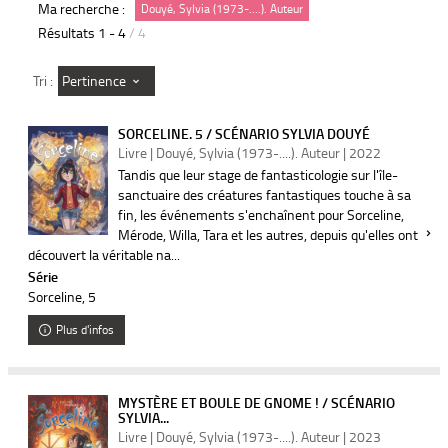
Ma recherche :
Douyé, Sylvia (1973-....). Auteur
Résultats
1
-
4
/ 4
Pertinence
Tri :
SORCELINE. 5 / SCÉNARIO SYLVIA DOUYÉ
Livre | Douyé, Sylvia (1973-....). Auteur | 2022
Tandis que leur stage de fantasticologie sur l'île-
sanctuaire des créatures fantastiques touche à sa
fin, les événements s'enchaînent pour Sorceline,
Mérode, Willa, Tara et les autres, depuis qu'elles ont
découvert la véritable na...
Série
Sorceline
, 5
Plus d'infos
MYSTÈRE ET BOULE DE GNOME ! / SCÉNARIO
SYLVIA...
Livre | Douyé, Sylvia (1973-....). Auteur | 2023