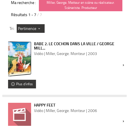
Ma recherche :
Miller, George. Metteur en scène ou réalisateur.
Scénariste. Producteur
Résultats
1
-
7
/ 7
Pertinence
Tri :
BABE 2. LE COCHON DANS LA VILLE / GEORGE
MILL...
Vidéo | Miller, George. Monteur | 2003
Plus d'infos
HAPPY FEET
Vidéo | Miller, George. Monteur | 2006