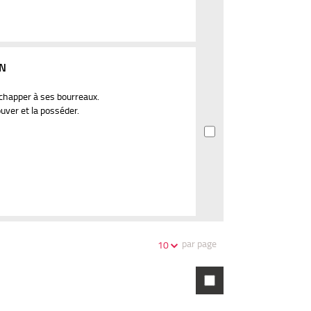
ON
chapper à ses bourreaux.
ouver et la posséder.
par page
10