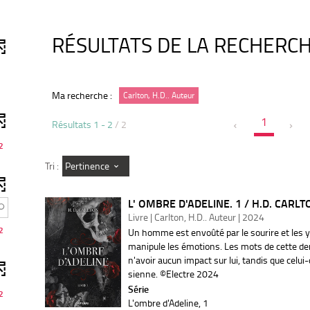
RÉSULTATS DE LA RECHERC
Ma recherche :
Carlton, H.D.. Auteur
1
Résultats
1
-
2
/ 2
2
Pertinence
Tri :
L' OMBRE D'ADELINE. 1 / H.D. CARLT
Livre | Carlton, H.D.. Auteur | 2024
2
Un homme est envoûté par le sourire et les 
manipule les émotions. Les mots de cette de
n'avoir aucun impact sur lui, tandis que celui-c
sienne. ©Electre 2024
Série
2
L'ombre d'Adeline
, 1