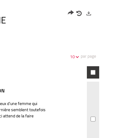
HE
Partager
Historique
Exports
l'URL
de
de
vos
la
recherches
recherche
par page
10
ON
yeux d'une femme qui
rnière semblent toutefois
i attend de la faire