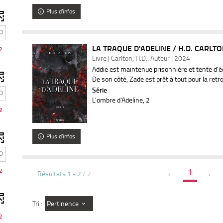
Plus d'infos
LA TRAQUE D'ADELINE / H.D. CARLT
2
Livre | Carlton, H.D.. Auteur | 2024
Addie est maintenue prisonnière et tente d'é
De son côté, Zade est prêt à tout pour la retr
Série
L'ombre d'Adeline
, 2
2
Plus d'infos
2
1
Résultats
1
-
2
/ 2
Pertinence
Tri :
2