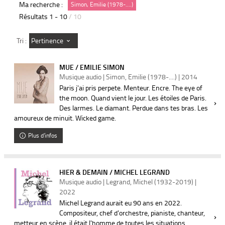
Ma recherche :
Simon, Emilie (1978-....)
Résultats
1
-
10
/ 10
Pertinence
Tri :
MUE / EMILIE SIMON
Musique audio | Simon, Emilie (1978-....) | 2014
Paris j'ai pris perpete. Menteur. Encre. The eye of
the moon. Quand vient le jour. Les étoiles de Paris.
Des larmes. Le diamant. Perdue dans tes bras. Les
amoureux de minuit. Wicked game.
Plus d'infos
HIER & DEMAIN / MICHEL LEGRAND
Musique audio | Legrand, Michel (1932-2019) |
2022
Michel Legrand aurait eu 90 ans en 2022.
Compositeur, chef d'orchestre, pianiste, chanteur,
metteur en scène, il était l'homme de toutes les situations