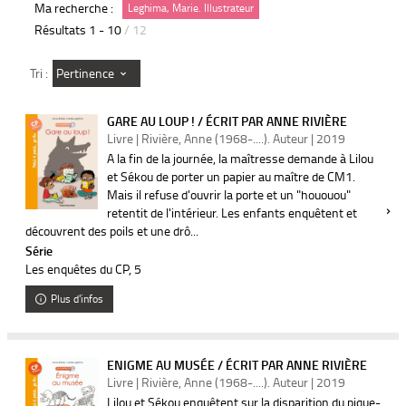
Ma recherche :
Leghima, Marie. Illustrateur
Résultats
1
-
10
/ 12
Pertinence
Tri :
GARE AU LOUP ! / ÉCRIT PAR ANNE RIVIÈRE
Livre | Rivière, Anne (1968-....). Auteur | 2019
A la fin de la journée, la maîtresse demande à Lilou
et Sékou de porter un papier au maître de CM1.
Mais il refuse d'ouvrir la porte et un "hououou"
retentit de l'intérieur. Les enfants enquêtent et
découvrent des poils et une drô...
Série
Les enquêtes du CP
, 5
Plus d'infos
ENIGME AU MUSÉE / ÉCRIT PAR ANNE RIVIÈRE
Livre | Rivière, Anne (1968-....). Auteur | 2019
Lilou et Sékou enquêtent sur la disparition du pique-