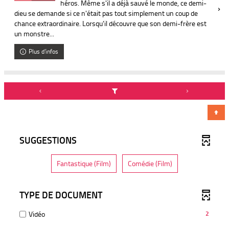
héros. Même s'il a déjà sauvé le monde, ce demi-
dieu se demande si ce n'était pas tout simplement un coup de
chance extraordinaire. Lorsqu'il découvre que son demi-frère est
un monstre...
Plus d'infos
SUGGESTIONS
-
-
Fantastique (Film)
Comédie (Film)
1
1
r
r
é
é
s
s
TYPE DE DOCUMENT
u
u
l
l
t
t
-
Vidéo
2
a
a
2
t
t