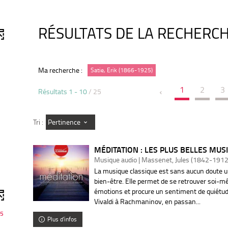
RÉSULTATS DE LA RECHERC
Ma recherche :
Satie, Erik (1866-1925)
1
2
3
Résultats
1
-
10
/ 25
Pertinence
Tri :
MÉDITATION : LES PLUS BELLES MUSI
Musique audio | Massenet, Jules (1842-1912
La musique classique est sans aucun doute u
bien-être. Elle permet de se retrouver soi-mê
émotions et procure un sentiment de quiétud
Vivaldi à Rachmaninov, en passan...
5
Plus d'infos