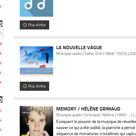
1
Plus d'infos
6
LA NOUVELLE VAGUE
Musique audio | Satie, Erik (1866-1925) | 20
3
3
2
1
Plus d'infos
MEMORY / HÉLÈNE GRIMAUD
5
Musique audio | Grimaud, Hélène (1969-....) |
4
Evoquant le pouvoir de la musique de réveille
ltats
sauver ce qui a été oublié, la pianiste a pe
1
séquence de miniatures cristallines qui captu
er