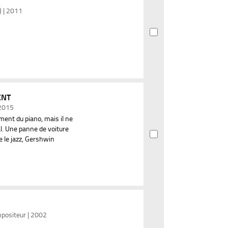
) | 2011
ENT
 2015
ment du piano, mais il ne
al. Une panne de voiture
e le jazz, Gershwin
mpositeur | 2002