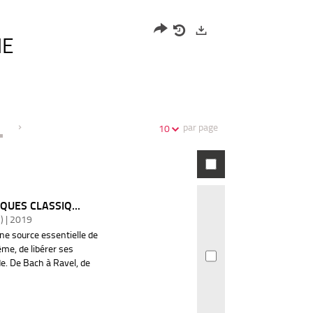
HE
Partager
Historique
Exports
l'URL
de
de
vos
la
recherches
recherche
par page
10
QUES CLASSIQ...
) | 2019
ne source essentielle de
me, de libérer ses
e. De Bach à Ravel, de