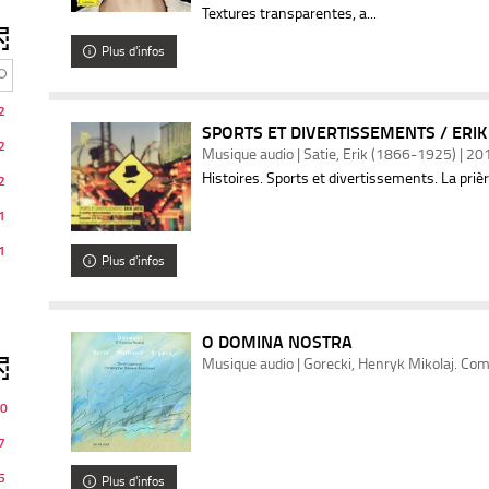
Textures transparentes, a...
ter
Plus d'infos
e
2
SPORTS ET DIVERTISSEMENTS / ERIK
2
erche
Musique audio | Satie, Erik (1866-1925) | 20
Histoires. Sports et divertissements. La prièr
2
e
1
1
omatiquement
Plus d'infos
O DOMINA NOSTRA
Musique audio | Gorecki, Henryk Mikolaj. Com
0
7
5
Plus d'infos