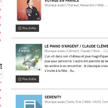
VOYAGE EN FRANCE
Musique audio | Tharaud, Alexandre (1968-....
2
2
1
Plus d'infos
1
s
1
LE PIANO D'ARGENT / CLAUDE CLÉM
Musique audio | Clément, Claude (1946-....) |
L'un vit dans son château et joue magnifique
nt
joue pour personne. L'autre est pianiste de b
les amène à se rencontrer : le classique crois
s'invite à la fête... Au...
he
Plus d'infos
7
3
SERENITY
2
Musique audio | Satie, Erik (1866-1925). Co
tiquement
2