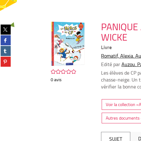
PANIQUE 
Partager
sur
WICKE
Partager
twitter
sur
(Nouvelle
Livre
Partager
facebook
fenêtre)
sur
Romatif, Alexia. A
(Nouvelle
Partager
tumblr
fenêtre)
Edité par
Auzou. P
sur
(Nouvelle
/5
pinterest
Les élèves de CP p
fenêtre)
(Nouvelle
chasse-neige. Un t
0
avis
fenêtre)
vérifier la bonne c
Voir la collection 
Autres documents d
D
SUJET