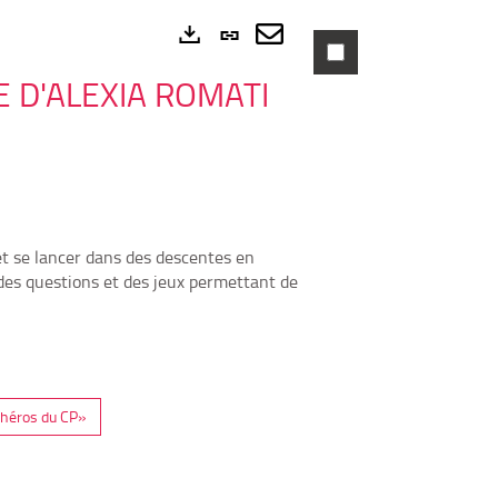
Lien
permanent
Envoyer
Exports
E D'ALEXIA ROMATI
(Nouvelle
par
fenêtre)
mail
et se lancer dans des descentes en
 des questions et des jeux permettant de
 héros du CP»