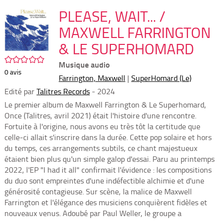
per
En
(Nou
PLEASE, WAIT... /
par
fenê
mai
MAXWELL FARRINGTON
& LE SUPERHOMARD
/5
Musique audio
0
avis
Farrington, Maxwell
|
SuperHomard (Le)
Edité par
Talitres Records
- 2024
Le premier album de Maxwell Farrington & Le Superhomard,
Once (Talitres, avril 2021) était l'histoire d'une rencontre.
Fortuite à l'origine, nous avons eu très tôt la certitude que
celle-ci allait s'inscrire dans la durée. Cette pop solaire et hors
du temps, ces arrangements subtils, ce chant majestueux
étaient bien plus qu'un simple galop d'essai. Paru au printemps
2022, l'EP "I had it all" confirmait l'évidence : les compositions
du duo sont empreintes d'une indéfectible alchimie et d'une
générosité contagieuse. Sur scène, la malice de Maxwell
Farrington et l'élégance des musiciens conquièrent fidèles et
nouveaux venus. Adoubé par Paul Weller, le groupe a