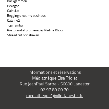
Backgammon
Hexagon
Galbulus
Begging's not my business
Catch 42
Topinambur
Postprandial promenade/ Nadine Khouri
Stirred but not shaken
Informations et réservations
Médiathèque Elsa Triolet
Rue JeanPaul Sartre - 56600 Lanester
02 97 89 00 70
mediatheque@ville-lanester.fr