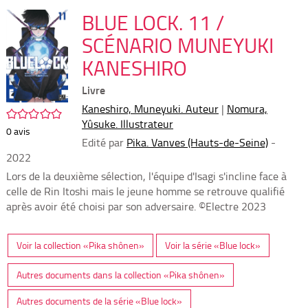
per
En
(Nou
BLUE LOCK. 11 /
par
fenê
mai
SCÉNARIO MUNEYUKI
KANESHIRO
Livre
Kaneshiro, Muneyuki. Auteur
|
Nomura,
/5
Yûsuke. Illustrateur
0
avis
Edité par
Pika. Vanves (Hauts-de-Seine)
-
2022
Lors de la deuxième sélection, l'équipe d'Isagi s'incline face à
celle de Rin Itoshi mais le jeune homme se retrouve qualifié
après avoir été choisi par son adversaire. ©Electre 2023
Voir la collection «Pika shônen»
Voir la série «Blue lock»
Autres documents dans la collection «Pika shônen»
Autres documents de la série «Blue lock»