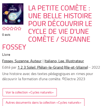
per
En
(Nou
LA PETITE COMÈTE :
par
fenê
mai
UNE BELLE HISTOIRE
POUR DÉCOUVRIR LE
/5
CYCLE DE VIE D'UNE
0
avis
COMÈTE / SUZANNE
FOSSEY
Livre
Fossey, Suzanne. Auteur
|
Italiano, Lee. Illustrateur
Edité par
1 2 3 Soleil. Plélan-le-Grand (Ille-et-Vilaine)
- 2022
Une histoire avec des textes pédagogiques en rimes pour
découvrir la formation d'une comète. ©Electre 2023
Voir la collection «Cycles naturels»
Autres documents dans la collection «Cycles naturels»