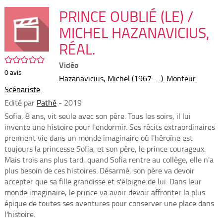
per
En
(Nou
PRINCE OUBLIÉ (LE) /
par
fenê
mai
MICHEL HAZANAVICIUS,
RÉAL.
/5
Vidéo
0
avis
Hazanavicius, Michel (1967-....). Monteur.
Scénariste
Edité par
Pathé
- 2019
Sofia, 8 ans, vit seule avec son père. Tous les soirs, il lui
invente une histoire pour l'endormir. Ses récits extraordinaires
prennent vie dans un monde imaginaire où l'héroïne est
toujours la princesse Sofia, et son père, le prince courageux.
Mais trois ans plus tard, quand Sofia rentre au collège, elle n'a
plus besoin de ces histoires. Désarmé, son père va devoir
accepter que sa fille grandisse et s'éloigne de lui. Dans leur
monde imaginaire, le prince va avoir devoir affronter la plus
épique de toutes ses aventures pour conserver une place dans
l'histoire.