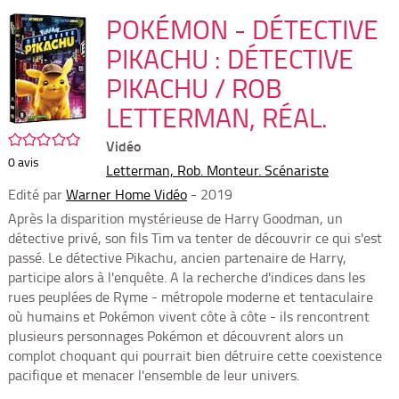
per
En
(Nou
POKÉMON - DÉTECTIVE
par
fenê
mai
PIKACHU : DÉTECTIVE
PIKACHU / ROB
LETTERMAN, RÉAL.
/5
Vidéo
0
avis
Letterman, Rob. Monteur. Scénariste
Edité par
Warner Home Vidéo
- 2019
Après la disparition mystérieuse de Harry Goodman, un
détective privé, son fils Tim va tenter de découvrir ce qui s'est
passé. Le détective Pikachu, ancien partenaire de Harry,
participe alors à l'enquête. A la recherche d'indices dans les
rues peuplées de Ryme - métropole moderne et tentaculaire
où humains et Pokémon vivent côte à côte - ils rencontrent
plusieurs personnages Pokémon et découvrent alors un
complot choquant qui pourrait bien détruire cette coexistence
pacifique et menacer l'ensemble de leur univers.