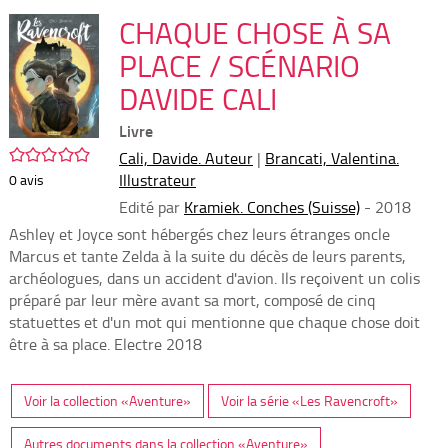
per
En
(Nou
CHAQUE CHOSE À SA
par
fenê
mai
PLACE / SCÉNARIO
DAVIDE CALI
Livre
/5
Cali, Davide. Auteur
|
Brancati, Valentina.
Illustrateur
0
avis
Edité par
Kramiek. Conches (Suisse)
- 2018
Ashley et Joyce sont hébergés chez leurs étranges oncle
Marcus et tante Zelda à la suite du décès de leurs parents,
archéologues, dans un accident d'avion. Ils reçoivent un colis
préparé par leur mère avant sa mort, composé de cinq
statuettes et d'un mot qui mentionne que chaque chose doit
être à sa place. ­Electre 2018
Voir la collection «Aventure»
Voir la série «Les Ravencroft»
Autres documents dans la collection «Aventure»